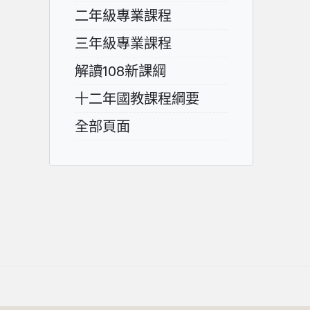
二年級專業課程
三年級專業課程
解讀108新課綱
十二年國教課程綱要
全部頁面