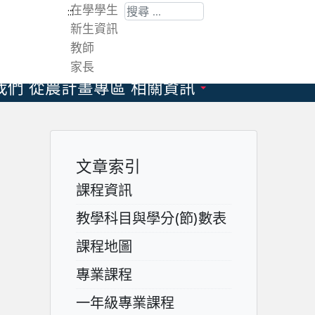
搜尋
在學學生
:::
新生資訊
教師
家長
我們
從農計畫專區
相關資訊
文章索引
課程資訊
教學科目與學分(節)數表
課程地圖
專業課程
一年級專業課程