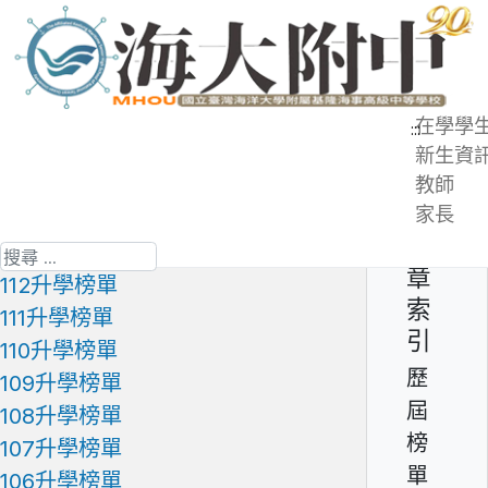
跳
到
主
要
在學學
:::
內
新生資
歷屆榜單 - 升學榜單
容
教師
區
家長
第 2 頁 共 3 頁
文
113升學榜單
搜尋
章
112升學榜單
索
111升學榜單
引
110升學榜單
歷
109升學榜單
屆
108升學榜單
榜
107升學榜單
單
106升學榜單