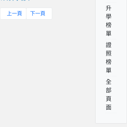
升
上一頁
下一頁
學
榜
單
證
照
榜
單
全
部
頁
面