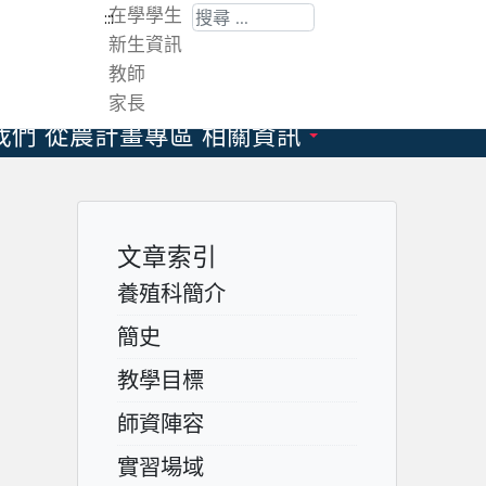
搜尋
在學學生
:::
新生資訊
教師
家長
我們
從農計畫專區
相關資訊
文章索引
養殖科簡介
簡史
教學目標
師資陣容
實習場域