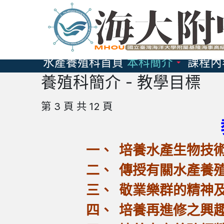
跳
到
主
要
水產養殖科首頁
本科簡介
課程內
內
養殖科簡介 - 教學目標
容
區
第 3 頁 共 12 頁
一、 培養水產生物技術
二、 傳授有關水產養殖
三、 敬業樂群的精神及
四、 培養再進修之興趣