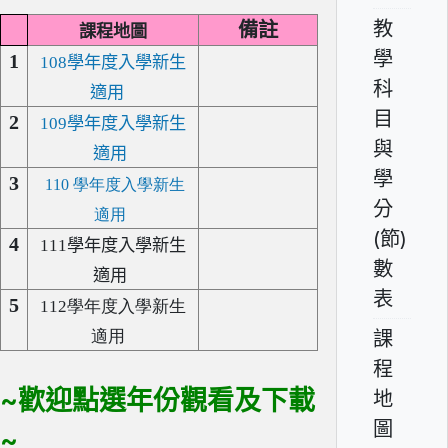
教
備註
課程地圖
學
1
108
學年度入學新生
科
適用
目
2
109
學年度入學新生
與
適用
學
3
110 學年度入學新生
分
適用
(節)
4
111
學年度入學新生
數
適用
表
5
112
學年度入學新生
課
適用
程
~歡迎點選年份觀看及下載
地
圖
~