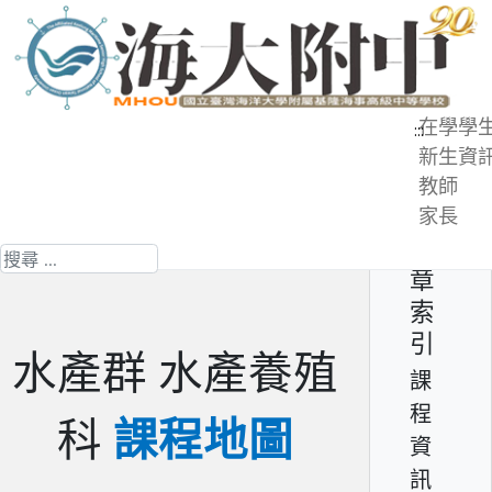
跳
到
主
要
在學學
:::
內
新生資
課程資訊 - 課程地圖
容
教師
區
家長
第 3 頁 共 9 頁
文
搜尋
章
索
引
水產群
水產養殖
課
程
科
課程地圖
資
訊