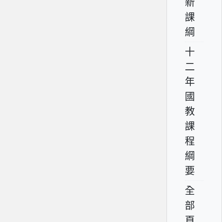
新
課
綱
十
二
年
國
教
課
程
綱
要
全
部
頁