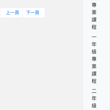
專
業
上一頁
下一頁
課
程
一
年
級
專
業
課
程
二
年
級