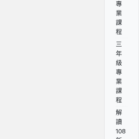
專
業
課
程
三
年
級
專
業
課
程
解
讀
108