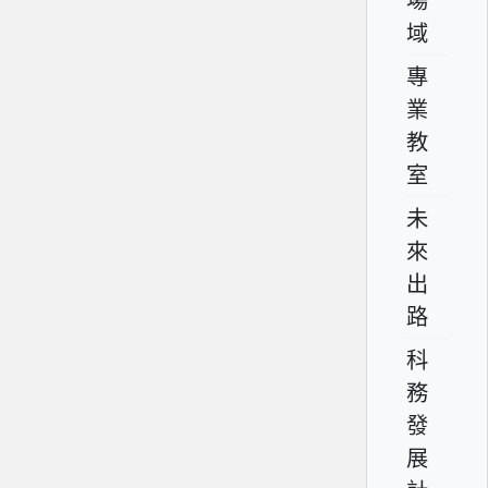
場
域
專
業
教
室
未
來
出
路
科
務
發
展