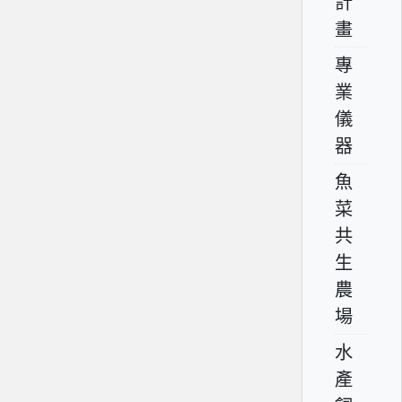
計
畫
專
業
儀
器
魚
菜
共
生
農
場
水
產