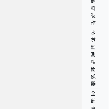
飼
料
製
作
水
質
監
測
相
關
儀
器
全
部
頁