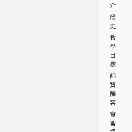
介
簡
史
教
學
目
標
師
資
陣
容
實
習