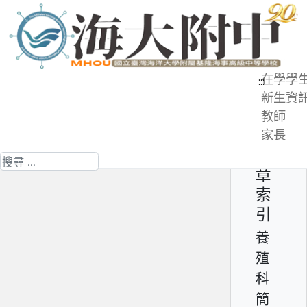
跳
到
主
要
在學學
:::
內
新生資
養殖科簡介 - 簡史
容
教師
區
家長
第 2 頁 共 12 頁
文
搜尋
章
索
引
養
殖
科
簡