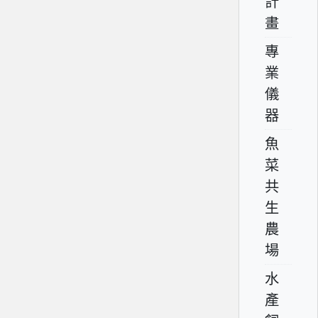
計
畫
專
業
儀
器
魚
菜
共
生
農
場
水
產