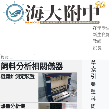
跳
到
主
要
在學學
:::
內
新生資
養殖科簡介 - 水產飼料製作
容
教師
區
家長
第 11 頁 共 12 頁
文
搜尋
章
飼料分析相關儀器
索
引
粗纖維測定裝置
養
殖
科
簡
熱量分析儀