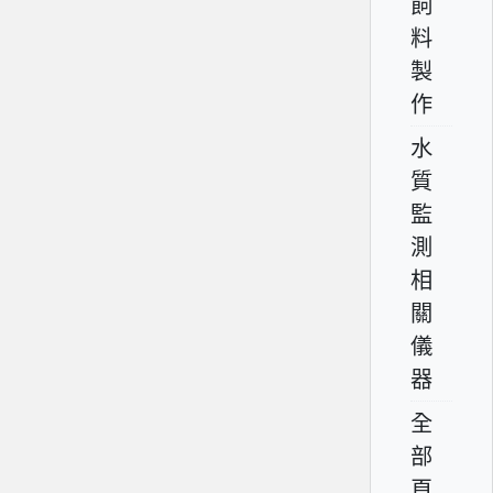
飼
料
製
作
水
質
監
測
相
關
儀
器
全
部
頁