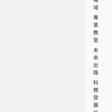
場
域
專
業
教
室
未
來
出
路
科
務
發
展