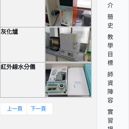
介
簡
史
灰化爐
教
學
目
標
紅外線水分儀
師
資
陣
容
上一頁
下一頁
實
習