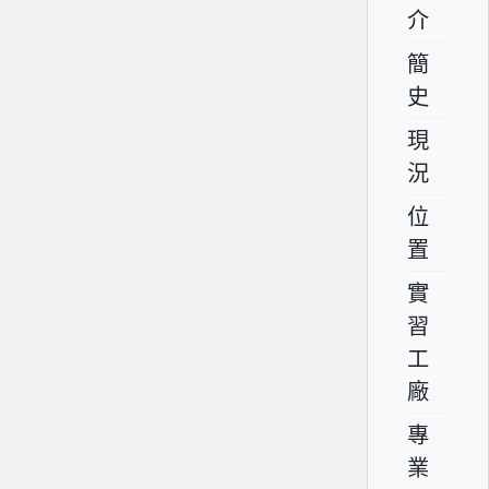
介
簡
史
現
況
位
置
實
習
工
廠
專
業