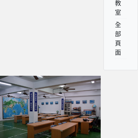
教
室
全
部
頁
面