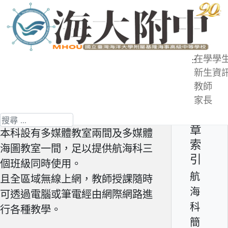
跳
到
主
要
在學學
:::
內
新生資
航海科簡介 - 專業教室
容
教師
區
家長
第 6 頁 共 6 頁
文
搜尋
章
本科設有多媒體教室兩間及多媒體
索
海圖教室一間，足以提供航海科三
引
個班級同時使用。
航
且全區域無線上網，教師授課隨時
海
可透過電腦或筆電經由網際網路進
科
行各種教學。
簡