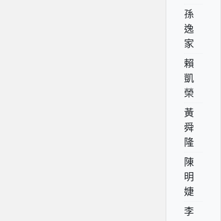
孫
逸
家
賴
凱
榮
黃
舜
隆
陳
明
婕
李