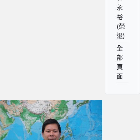
永
裕
(榮
退)
全
部
頁
面