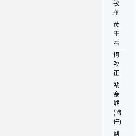
敏
華
黃
壬
君
柯
致
正
蔡
金
城
(轉
任)
劉