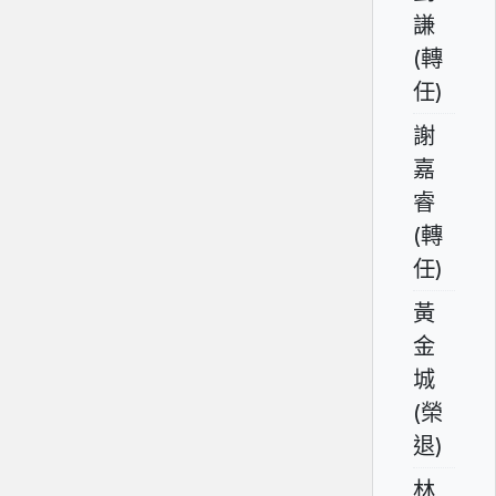
謙
(轉
任)
謝
嘉
睿
(轉
任)
黃
金
城
(榮
退)
林