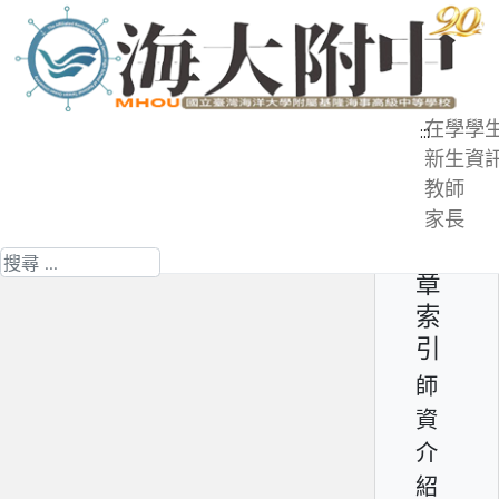
跳
到
主
要
在學學
:::
內
新生資
師資介紹 - 黃金城(榮退)
容
教師
區
家長
第 12 頁 共 13 頁
文
技士 - 黃金城先生(榮退)
搜尋
章
索
引
師
資
介
紹