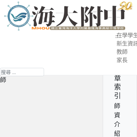
跳
到
主
要
在學學
:::
內
新生資
師資介紹 - 黃舜隆
容
教師
區
家長
第 4 頁 共 13 頁
文
專任教師兼航海一導師 - 黃舜隆老
搜尋
章
師
索
引
師
資
介
紹