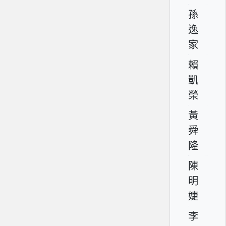
孫
逸
家
賴
凱
榮
黃
舜
隆
陳
明
婕
李