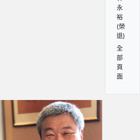
永
裕
(榮
退)
全
部
頁
面