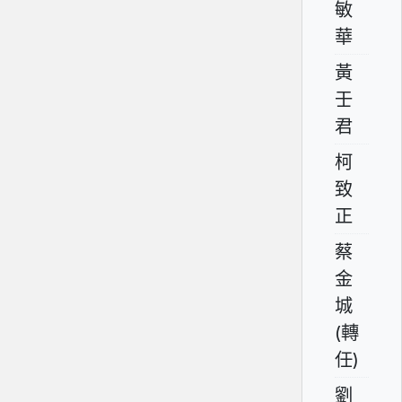
敏
華
黃
壬
君
柯
致
正
蔡
金
城
(轉
任)
劉