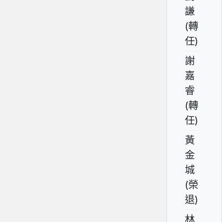
謙
(轉
任)
謝
嘉
睿
(轉
任)
黃
金
城
(榮
退)
林