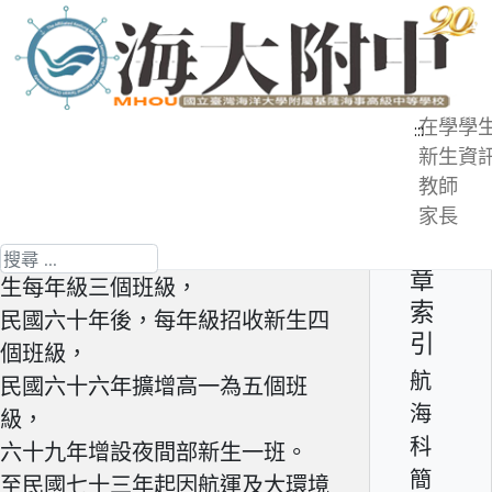
跳
到
主
要
在學學
:::
內
新生資
航海科簡介 - 簡史
容
教師
區
家長
第 2 頁 共 6 頁
文
本科成立於民國五十九年，招收新
搜尋
章
生每年級三個班級，
索
民國六十年後，每年級招收新生四
引
個班級，
航
民國六十六年擴增高一為五個班
海
級，
科
六十九年增設夜間部新生一班。
簡
至民國七十三年起因航運及大環境