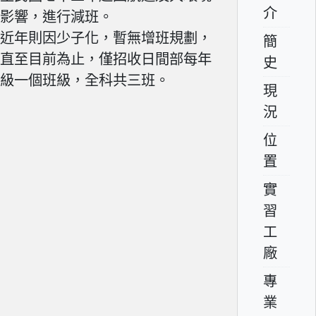
介
影響，進行減班。
近年則因少子化，暫無增班規劃，
簡
直至目前為止，僅招收日間部每年
史
級一個班級，全科共三班。
現
況
位
置
實
習
工
廠
專
業