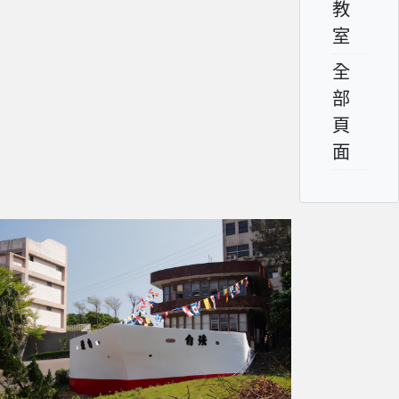
教
室
全
部
頁
面