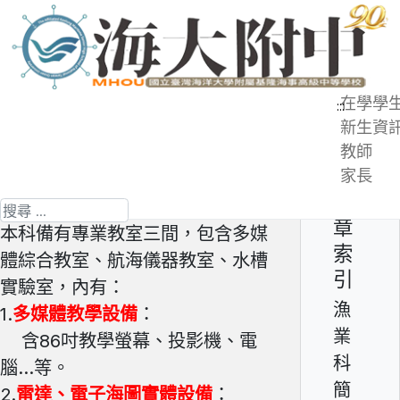
跳
到
主
要
在學學
:::
內
新生資
漁業科簡介 - 專業教室
容
教師
區
家長
第 6 頁 共 6 頁
文
搜尋
章
本科備有專業教室三間，包含多媒
索
體綜合教室、航海儀器教室、水槽
引
實驗室，內有：
漁
1.
多媒體教學設備
：
業
含86吋教學螢幕、投影機、電
科
腦...等。
簡
2.
雷達、電子海圖實體設備
：