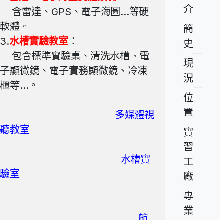
介
含雷達、GPS、電子海圖...等硬
軟體。
簡
3.
水槽實驗教室
：
史
包含標準實驗桌、清洗水槽、電
現
子顯微鏡、電子實務顯微鏡、冷凍
況
櫃等...。
位
置
多媒體視
聽教室
實
習
水槽實
工
驗室
廠
專
業
航