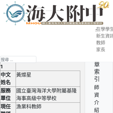
跳
到
主
要
在學學
:::
內
新生資
師資介紹 - 黃燦星老師
容
教師
區
家長
第 3 頁 共 6 頁
文
搜尋
章
1
索
中文
黃燦星
引
姓名
師
服務
國立臺灣海洋大學附屬基隆
資
單位
海事高級中等學校
介
現任
漁業科教師
紹