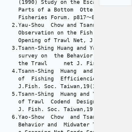
    (1990) Study on the Escape of Fish 
    Parts of a Bottom  Otter  Trawl  Ne
    Fisheries Forum. p817～820,TAKYO。

  2.Yau-Shou  Chow and Tsann-Shing Huan
    Observation on the Fish School  Pas
    Opening of Trawl Net, J.Fish.Soc. 
  3.Tsann-Shing Huang and Yao-Show Chow
    survey on  the Behavior of Fish Sch
    the Trawl     net J. Fish. Soc. Ta
  4.Tsann-Shing  Huang  and Yao-Show Ch
    of  Fishing  Efficiencies  of Optim
    J.Fish. Soc. Taiwan,19(3);211～221。
  5.Tsann-Shing  Huang and Yao-Show Cho
    of Trawl  Codend  Design  on  Selec
    J. Fish. Soc. Taiwan,19(2):103～114
  6.Yao-Show  Chow  and Tsann-Shing Hua
    Behavior and  Midwater Trawl Geomet