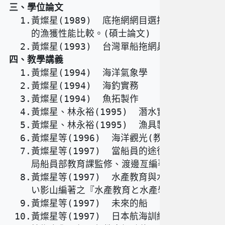
三、學位論文
  1.黃燦星(1989)  底拖網網目選擇性之研究：34m
    的漁獲性能比較。(碩士論文)          

四、教學講義
  1.黃燦星(1994)  海洋氣象學               
  2.黃燦星(1994)  海釣實務                 
  3.黃燦星(1994)  魚拓製作                 
  4.黃燦星、林永裕(1995)  潛水實務           
  5.黃燦星、林永裕(1995)  漁具製作實習        
  6.黃燦星等(1996)  海洋觀光(教科書)         
  7.黃燦星等(1997)  當船員的途徑(編譯自日本
    局船員部教育課監修、渡邊亙編著、船員への一スガイド)
  8.黃燦星等(1997)  水產教育與水產學研究(編
    い影山編著之『水產教育と水產學研究』)   

  9.黃燦星等(1997)  未來的船                
 10.黃燦星等(1997)  日本航海訓練實習手冊(編