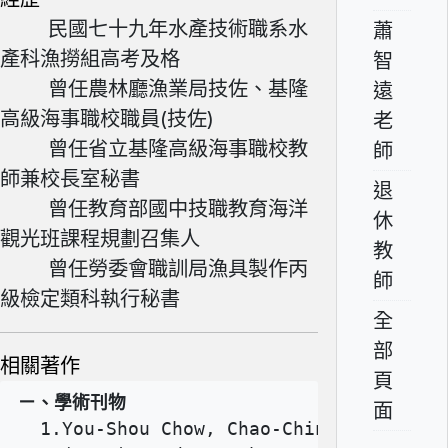
民國七十九年水產技術職系水
蕭
產科漁撈組高考及格
智
曾任農林廳漁業局技佐、基隆
遠
高級海事職校職員(技佐)
老
曾任省立基隆高級海事職校教
師
師兼校長室秘書
退
曾任教育部國中技職教育海洋
休
觀光班課程規劃召集人
教
曾任勞委會職訓局漁具製作丙
師
級檢定類科執行秘書
全
部
相關著作
頁
ㄧ、學術刊物
面
  1.You-Shou Chow, Chao-Ching Chen and 