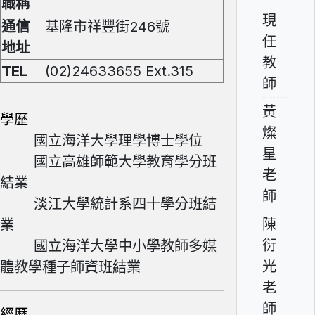
職稱
現
通信
基隆市祥豐街246號
任
地址
教
TEL
(02)24633655 Ext.315
師
黃
學歷
燦
國立海洋大學理學博士學位
星
國立高雄師範大學教育學分班
老
結業
師
淡江大學統計系四十學分班結
陳
業
衍
國立海洋大學中小學教師多媒
光
體教學種子師資班結業
老
師
經歷