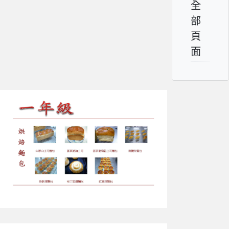
全
部
頁
面