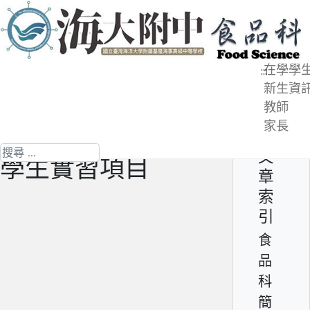
跳
到
主
在學學
要
:::
新生資
內
教師
食品科簡介 - 實習情形
容
家長
區
第 5 頁 共 5 頁
搜尋
文
學生實習項目
章
索
引
食
品
科
簡