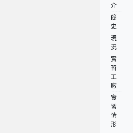
介
簡
史
現
況
實
習
工
廠
實
習
情
形