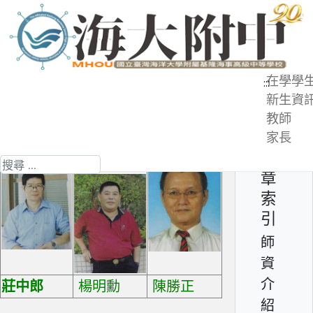
跳
到
主
要
在學學
:::
內
新生資
師資介紹 - 退休教師
容
教師
區
家長
第 3 頁 共 3 頁
文
搜尋
章
索
引
師
資
介
莊中郎
楊明勳
陳勝正
紹