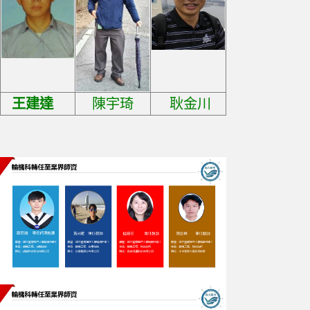
王建達
陳宇琦
耿金川