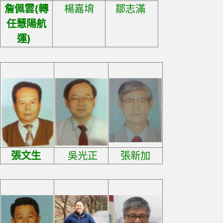
詹佩雲(轉
楊嘉堉
鄒志滿
任慧陽航
運)
張文生
吳光正
張新加