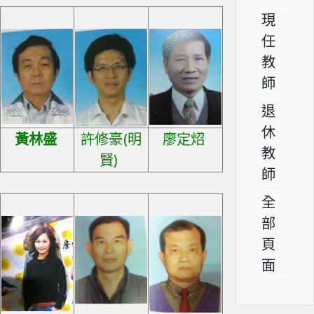
現
任
教
師
退
休
黃林盛
許修豪(明
廖定炤
教
賢)
師
全
部
頁
面