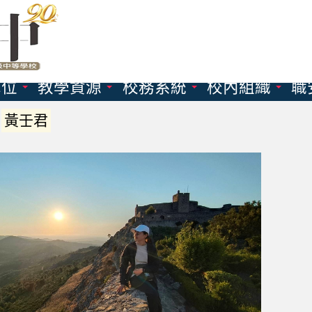
單位
教學資源
校務系統
校內組織
職
-
黃壬君