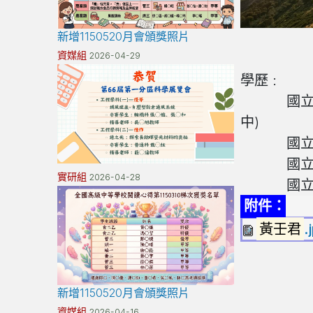
新增1150520月會頒獎照片
資媒組
2026-04-29
學歷 :
國立臺灣
中)
國立高雄
國立高雄
實研組
2026-04-28
國立基隆
附件：
黃壬君
.
新增1150520月會頒獎照片
資媒組
2026-04-16