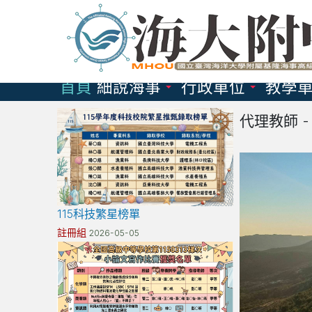
跳
到
主
要
首頁
細說海事
行政單位
教學
內
容
代理教師 
區
115科技繁星榜單
註冊組
2026-05-05