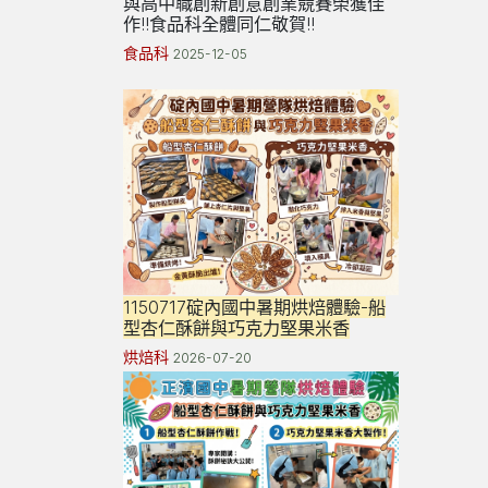
與高中職創新創意創業競賽榮獲佳
作!!食品科全體同仁敬賀!!
食品科
2025-12-05
1150717碇內國中暑期烘焙體驗-船
型杏仁酥餅與巧克力堅果米香
烘焙科
2026-07-20