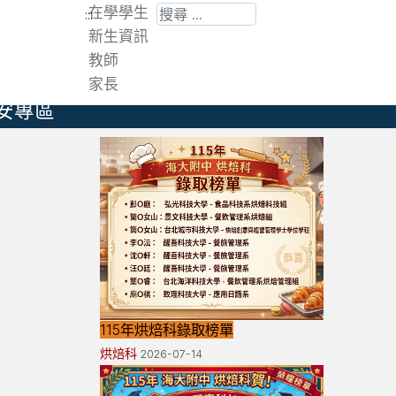
搜尋
在學學生
:::
新生資訊
教師
家長
安專區
115年烘焙科錄取榜單
烘焙科
2026-07-14