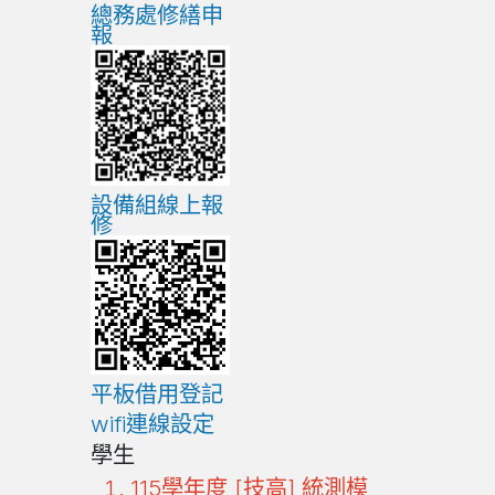
總務處修繕申
報
設備組線上報
修
平板借用登記
wifi連線設定
學生
115學年度 [技高] 統測模