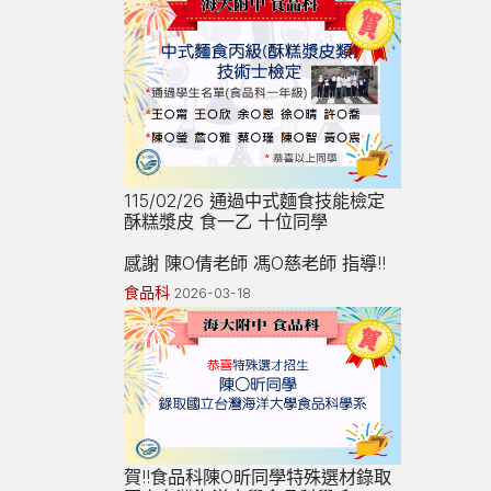
115/02/26 通過中式麵食技能檢定
酥糕漿皮 食一乙 十位同學
感謝 陳O倩老師 馮O慈老師 指導!!
食品科
2026-03-18
賀!!食品科陳O昕同學特殊選材錄取