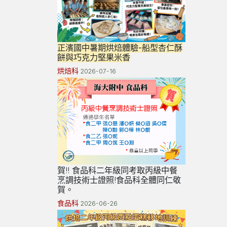
正濱國中暑期烘焙體驗-船型杏仁酥
餅與巧克力堅果米香
烘焙科
2026-07-16
賀!! 食品科二年級同考取丙級中餐
烹調技術士證照!食品科全體同仁敬
賀。
食品科
2026-06-26