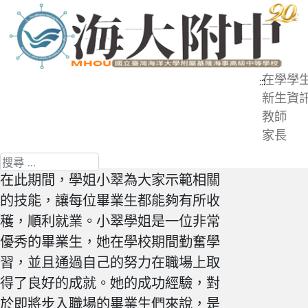
跳
到
主
要
在學學
:::
內
新生資
職涯
容
教師
區
家長
基北區就業站近日協助特教班(綜職)
畢業生前往長榮桂冠進行職場培訓。
搜尋
在此期間，學姐小翠為大家示範相關
的技能，讓每位畢業生都能夠有所收
穫，順利就業。小翠學姐是一位非常
優秀的畢業生，她在學校期間勤奮學
習，並且通過自己的努力在職場上取
得了良好的成就。她的成功經驗，對
於即將步入職場的畢業生們來說，是