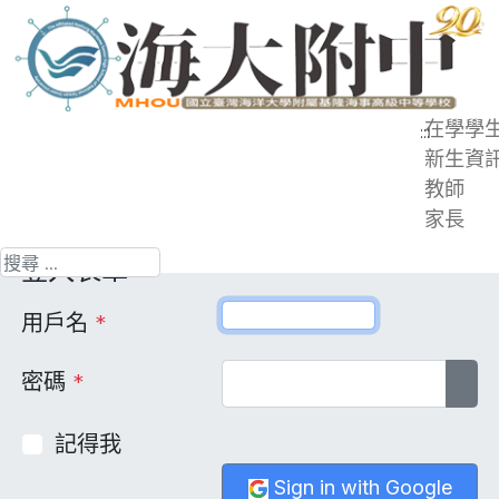
跳
到
主
要
在學學
:::
內
新生資
請輸入用戶名與密碼或使用海附gmail登入。
容
教師
若有登入問題，請洽資媒組。
區
家長
搜尋
登入表單
用戶名
*
密碼
*
顯
記得我
Sign in with Google