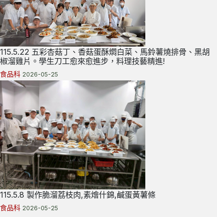
115.5.22 五彩杏菇丁、香菇蛋酥燜白菜、馬鈴薯燒排骨、黑胡
椒溜雞片。學生刀工愈來愈進步，料理技藝精進!
食品科
2026-05-25
115.5.8 製作脆溜荔枝肉,素燴什錦,鹹蛋黃薯條
食品科
2026-05-25