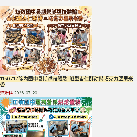
1150717碇內國中暑期烘焙體驗-船型杏仁酥餅與巧克力堅果米
香
烘焙科
2026-07-20