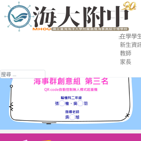
跳
到
主
要
在學學
:::
內
新生資
容
教師
區
家長
搜尋