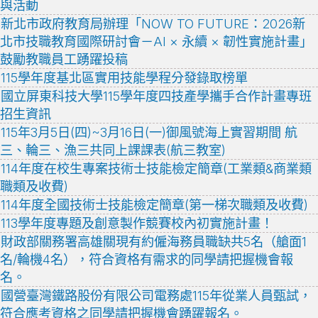
與活動
新北市政府教育局辦理「NOW TO FUTURE：2026新
北市技職教育國際研討會－AI × 永續 × 韌性實施計畫」
鼓勵教職員工踴躍投稿
115學年度基北區實用技能學程分發錄取榜單
國立屏東科技大學115學年度四技產學攜手合作計畫專班
招生資訊
115年3月5日(四)~3月16日(一)御風號海上實習期間 航
三、輪三、漁三共同上課課表(航三教室)
114年度在校生專案技術士技能檢定簡章(工業類&商業類
職類及收費)
114年度全國技術士技能檢定簡章(第一梯次職類及收費)
113學年度專題及創意製作競賽校內初實施計畫！
財政部關務署高雄關現有約僱海務員職缺共5名（艙面1
名/輪機4名），符合資格有需求的同學請把握機會報
名。
國營臺灣鐵路股份有限公司電務處115年從業人員甄試，
符合應考資格之同學請把握機會踴躍報名。