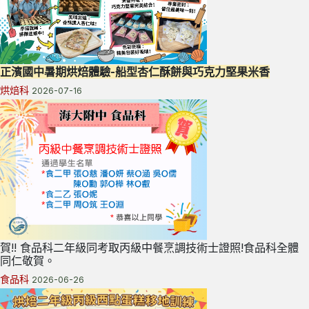
正濱國中暑期烘焙體驗-船型杏仁酥餅與巧克力堅果米香
烘焙科
2026-07-16
賀!! 食品科二年級同考取丙級中餐烹調技術士證照!食品科全體
同仁敬賀。
食品科
2026-06-26