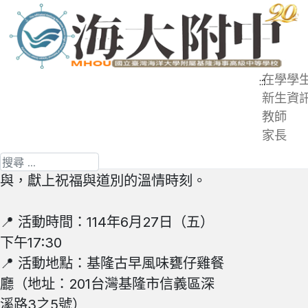
跳
到
主
要
在學學
:::
內
新生資
容
教師
為感謝本校陳玠琛老師多年來的辛勞
區
家長
付出與貢獻，謹訂於下列時間舉辦退
休餐會，誠摯邀請各位同仁一同參
搜尋
與，獻上祝福與道別的溫情時刻。
📍 活動時間：114年6月27日（五）
下午17:30
📍 活動地點：基隆古早風味甕仔雞餐
廳（地址：201台灣基隆市信義區深
溪路3之5號）